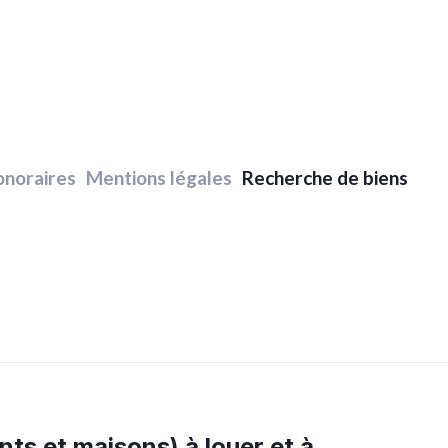
noraires
Mentions légales
Recherche de biens
ts et maisons) à louer et à