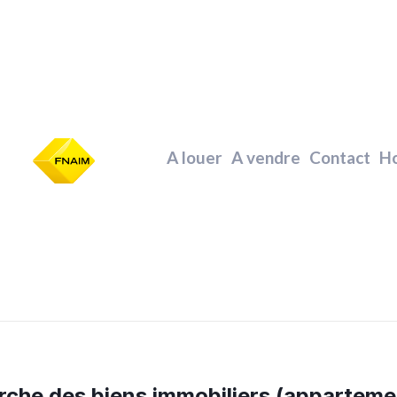
A louer
A vendre
Contact
Ho
che des biens immobiliers (appartemen