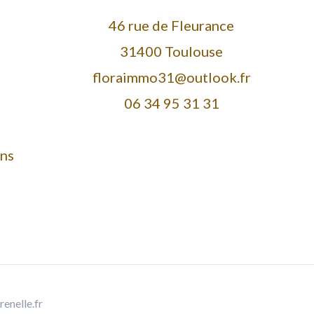
46 rue de Fleurance
31400 Toulouse
floraimmo31@outlook.fr
06 34 95 31 31
ens
enelle.fr