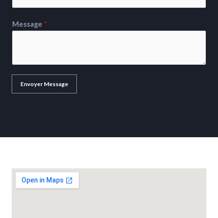
Message
*
Envoyer Message