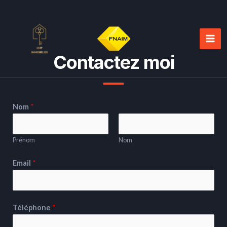
Aller
Mai
au
Men
contenu
Contactez moi
Nom
*
Prénom
Nom
Email
*
Téléphone
*